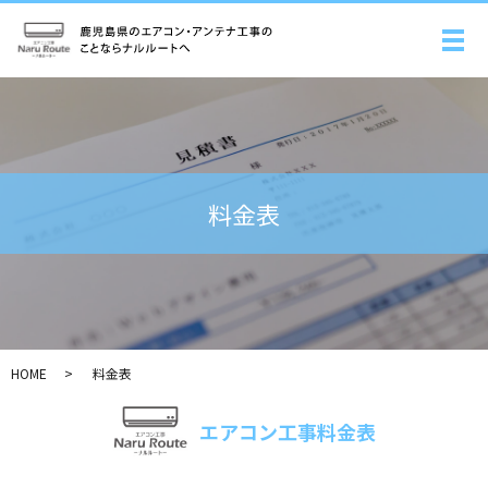
メ
料金表
HOME
料金表
エアコン工事料金表